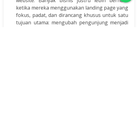
website. Banyak bisnis justru lebih berhasil
ketika mereka menggunakan landing page yang
fokus, padat, dan dirancang khusus untuk satu
tujuan utama: mengubah pengunjung menjadi
pembeli. Melalui layanan Jasa Buat Landing
Page, Anda bisa mendapatkan halaman khusus
yang menampilkan penawaran terbaik Anda
secara jelas, terarah, dan siap meningkatkan
konversi sejak hari pertama. Landing
Baca Selengkapnya
«
1
2
3
4
»