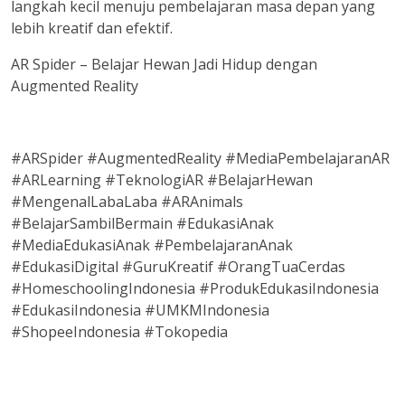
langkah kecil menuju pembelajaran masa depan yang
lebih kreatif dan efektif.
AR Spider – Belajar Hewan Jadi Hidup dengan
Augmented Reality
#ARSpider #AugmentedReality #MediaPembelajaranAR
#ARLearning #TeknologiAR #BelajarHewan
#MengenalLabaLaba #ARAnimals
#BelajarSambilBermain #EdukasiAnak
#MediaEdukasiAnak #PembelajaranAnak
#EdukasiDigital #GuruKreatif #OrangTuaCerdas
#HomeschoolingIndonesia #ProdukEdukasiIndonesia
#EdukasiIndonesia #UMKMIndonesia
#ShopeeIndonesia #Tokopedia