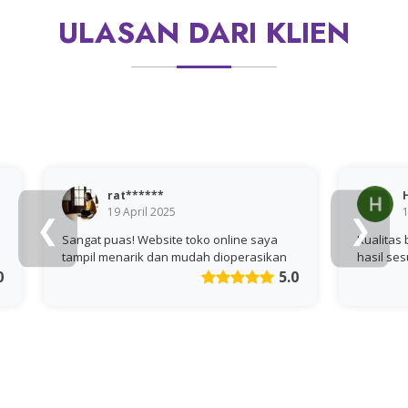
ULASAN DARI KLIEN
Hel**
10 March 2025
❮
❯
e saya
Kualitas bagus, pengerjaan cepat, dan
erasikan
hasil sesuai permintaan. Pasti order lagi!
5.0
5.0