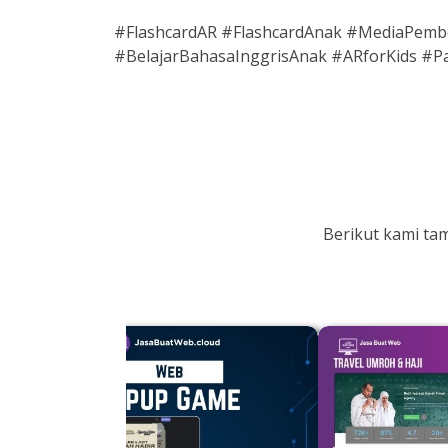
#FlashcardAR #FlashcardAnak #MediaPembe
#BelajarBahasaInggrisAnak #ARforKids #P
Berikut kami ta