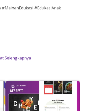
n #MainanEdukasi #EdukasiAnak
hat Selengkapnya