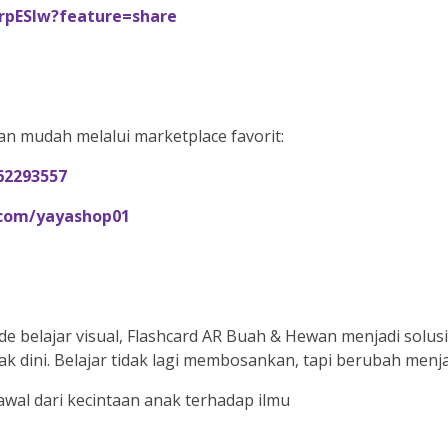
rpESlw?feature=share
an mudah melalui marketplace favorit:
62293557
.com/yayashop01
belajar visual, Flashcard AR Buah & Hewan menjadi solusi
k dini. Belajar tidak lagi membosankan, tapi berubah menj
wal dari kecintaan anak terhadap ilmu