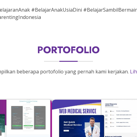
lajaranAnak #BelajarAnakUsiaDini #BelajarSambilBermai
arentingIndonesia
PORTOFOLIO
mpilkan beberapa portofolio yang pernah kami kerjakan.
Li