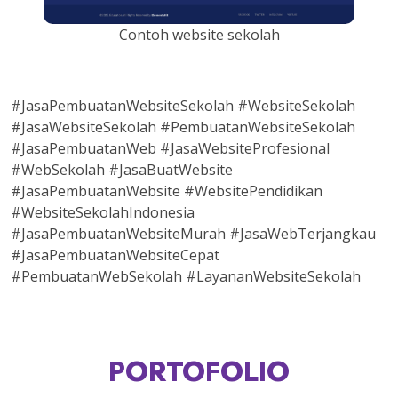
Contoh website sekolah
#JasaPembuatanWebsiteSekolah #WebsiteSekolah
#JasaWebsiteSekolah #PembuatanWebsiteSekolah
#JasaPembuatanWeb #JasaWebsiteProfesional
#WebSekolah #JasaBuatWebsite
#JasaPembuatanWebsite #WebsitePendidikan
#WebsiteSekolahIndonesia
#JasaPembuatanWebsiteMurah #JasaWebTerjangkau
#JasaPembuatanWebsiteCepat
#PembuatanWebSekolah #LayananWebsiteSekolah
PORTOFOLIO