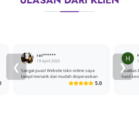
ULASAN DARI KLIEN
rat******
Hel**
19 April 2025
10 March 20
❮
❯
Sangat puas! Website toko online saya
Kualitas bagus, pen
tampil menarik dan mudah dioperasikan
hasil sesuai permint
5.0