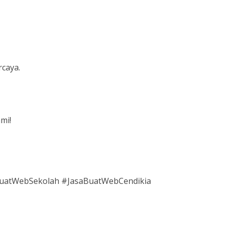
rcaya.
mi!
atWebSekolah #JasaBuatWebCendikia