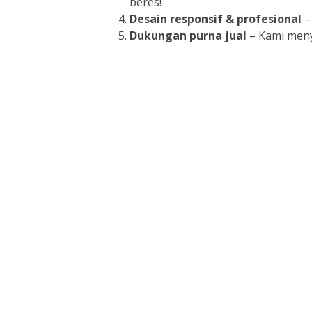
beres!
Desain responsif & profesional
–
Dukungan purna jual
– Kami meny