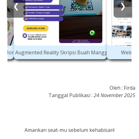
❮
❯
 Mangga 3D
Web Travel Umroh dan Haji
A
Oleh : Firda
Tanggal Publikasi :
24 November 2025
Amankan seat-mu sebelum kehabisan!