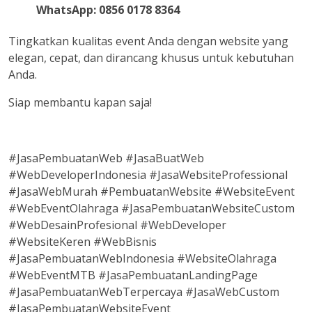
WhatsApp: 0856 0178 8364
Tingkatkan kualitas event Anda dengan website yang
elegan, cepat, dan dirancang khusus untuk kebutuhan
Anda.
Siap membantu kapan saja!
#JasaPembuatanWeb #JasaBuatWeb
#WebDeveloperIndonesia #JasaWebsiteProfessional
#JasaWebMurah #PembuatanWebsite #WebsiteEvent
#WebEventOlahraga #JasaPembuatanWebsiteCustom
#WebDesainProfesional #WebDeveloper
#WebsiteKeren #WebBisnis
#JasaPembuatanWebIndonesia #WebsiteOlahraga
#WebEventMTB #JasaPembuatanLandingPage
#JasaPembuatanWebTerpercaya #JasaWebCustom
#JasaPembuatanWebsiteEvent