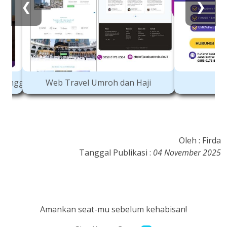
❮
❯
AR Buah Pisang
AR
Oleh : Firda
Tanggal Publikasi :
04 November 2025
Amankan seat-mu sebelum kehabisan!