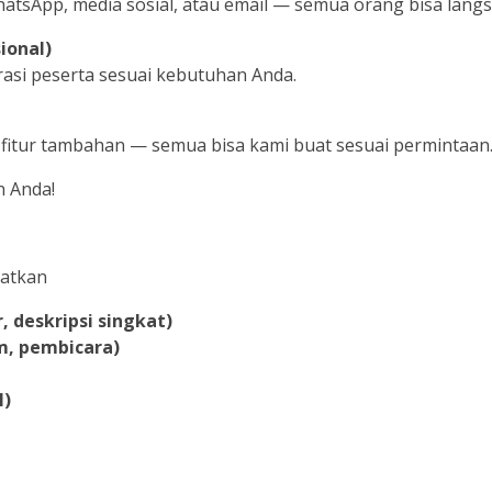
atsApp, media sosial, atau email — semua orang bisa langsu
ional)
asi peserta sesuai kebutuhan Anda.
a fitur tambahan — semua bisa kami buat sesuai permintaan
 Anda!
uatkan
 deskripsi singkat)
m, pembicara)
l)