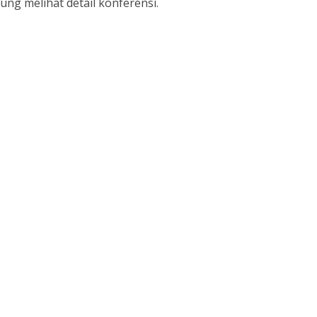
ng melihat detail konferensi.
.