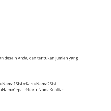
an desain Anda, dan tentukan jumlah yang
Nama1Sisi #KartuNama2Sisi
uNamaCepat #KartuNamaKualitas