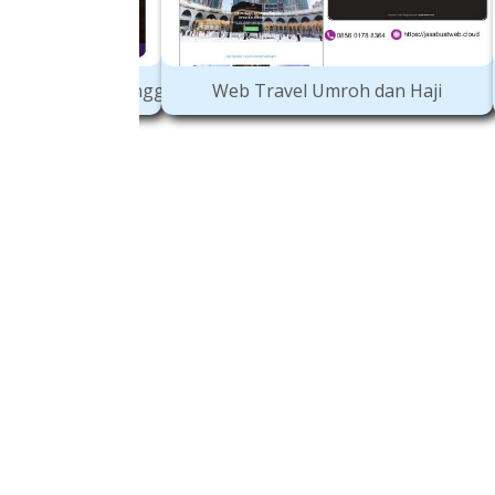
mroh dan Haji
AR Buah Pisang