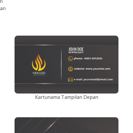
en
uan
Kartunama Tampilan Depan