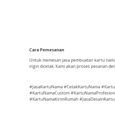
Cara Pemesanan
Untuk memesan jasa pembuatan kartu nama, 
ingin dicetak. Kami akan proses pesanan d
#JasaKartuNama #CetakKartuNama #Kart
#KartuNamaCustom #KartuNamaProfesiona
#KartuNamaKirimRumah #JasaDesainKart