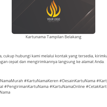
Kartunama Tampilan Belakang
cukup hubungi kami melalui kontak yang tersedia, kirimk
engan cepat dan mengirimkannya langsung ke alamat Anda.
uNamaMurah #KartuNamaKeren #DesainKartuNama #Kartu
l #PengirimanKartuNama #KartuNamaOnline #CetakKart
uNama